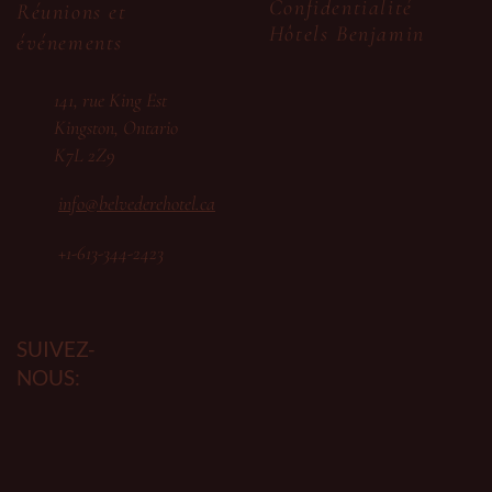
Confidentialité
Réunions et
Hôtels Benjamin
événements
141, rue King Est
Kingston, Ontario
K7L 2Z9
info@belvederehotel.ca
+1-613-344-2423
SUIVEZ-
NOUS: